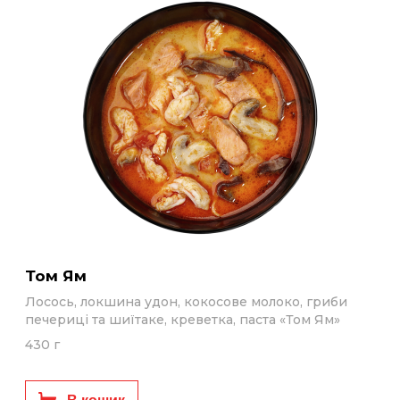
Том Ям
Лосось, локшина удон, кокосове молоко, гриби
печериці та шиїтаке, креветка, паста «Том Ям»
430 г