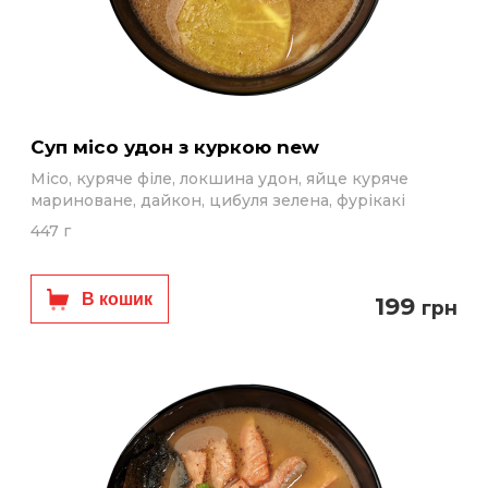
Суп місо удон з куркою new
Місо, куряче філе, локшина удон, яйце куряче
мариноване, дайкон, цибуля зелена, фурікакі
447 г
В кошик
199
грн