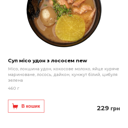
Суп місо удон з лососем new
Місо, локшина удон, кокосове молоко, яйце куряче
мариноване, лосось, дайкон, кунжут білий, цибуля
зелена
460 г
В кошик
229
грн