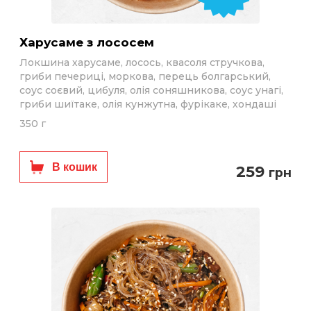
Харусаме з лососем
Локшина харусаме, лосось, квасоля стручкова,
гриби печериці, моркова, перець болгарський,
соус соєвий, цибуля, олія соняшникова, соус унагі,
гриби шиїтаке, олія кунжутна, фурікаке, хондаші
350 г
В кошик
259
грн