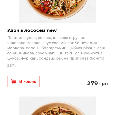
Удон з лососем new
Локшина удон, лосось, квасоля стручкова,
кокосове молоко, соус соєвий, гриби печериці,
моркова, перець болгарський, цибуля різана, олія
соняшникова, соус унагі,, шиїтаки, олія кунжутна,
цукор, фурікакі, хондаші рибна приправа (боніто)
367 г
В кошик
279
грн