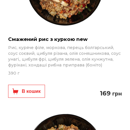
Смажений рис з куркою new
Рис, куряче філе, моркова, перець болгарський,
соус соєвий, цибуля різана, олія соняшникова, соус
унагі,, цибуля фрі, цибуля зелена, олія кунжутна,
фурікакі, хондаші рибна приправа (боніто)
390 г
В кошик
169
грн