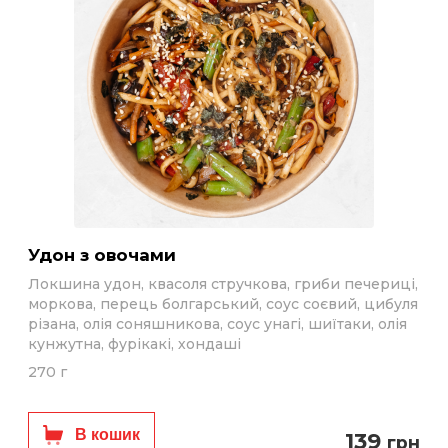
Удон з овочами
Локшина удон, квасоля стручкова, гриби печериці,
моркова, перець болгарський, соус соєвий, цибуля
різана, олія соняшникова, соус унагі, шиїтаки, олія
кунжутна, фурікакі, хондаші
270 г
В кошик
139
грн