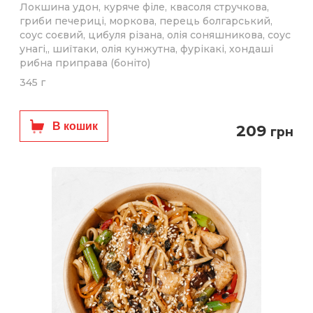
Локшина удон, куряче філе, квасоля стручкова,
гриби печериці, моркова, перець болгарський,
соус соєвий, цибуля різана, олія соняшникова, соус
унагі,, шиїтаки, олія кунжутна, фурікакі, хондаші
рибна приправа (боніто)
345 г
В кошик
209
грн