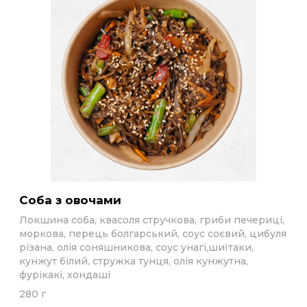
Соба з овочами
Локшина соба, квасоля стручкова, гриби печериці,
моркова, перець болгарський, соус соєвий, цибуля
різана, олія соняшникова, соус унагі,шиїтаки,
кунжут білий, стружка тунця, олія кунжутна,
фурікакі, хондаші
280 г