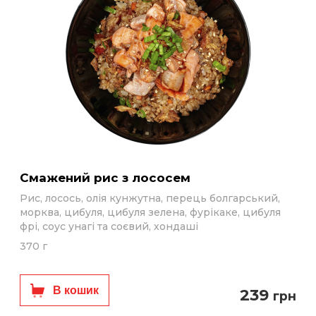
Смажений рис з лососем
Рис, лосось, олія кунжутна, перець болгарський,
морква, цибуля, цибуля зелена, фурікаке, цибуля
фрі, соус унагі та соєвий, хондаші
370 г
В кошик
239
грн