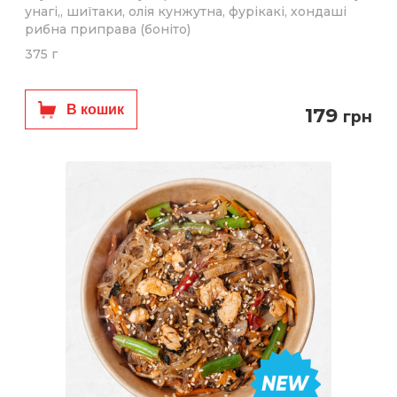
унагі,, шиїтаки, олія кунжутна, фурікакі, хондаші
рибна приправа (боніто)
375 г
В кошик
179
грн