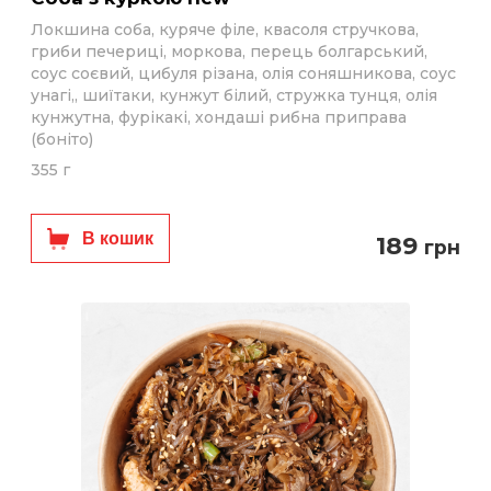
Локшина соба, куряче філе, квасоля стручкова,
гриби печериці, моркова, перець болгарський,
соус соєвий, цибуля різана, олія соняшникова, соус
унагі,, шиїтаки, кунжут білий, стружка тунця, олія
кунжутна, фурікакі, хондаші рибна приправа
(боніто)
355 г
В кошик
189
грн