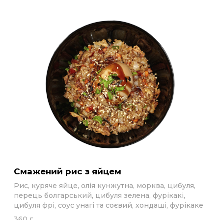
Смажений рис з яйцем
Рис, куряче яйце, олія кунжутна, морква, цибуля,
перець болгарський, цибуля зелена, фурікакі,
цибуля фрі, соус унагі та соєвий, хондаші, фурікаке
360 г