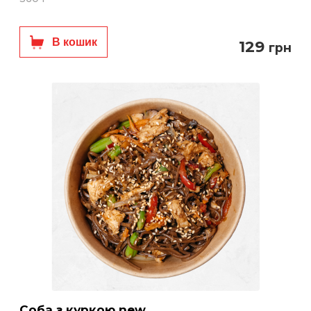
В кошик
129
грн
Соба з куркою new