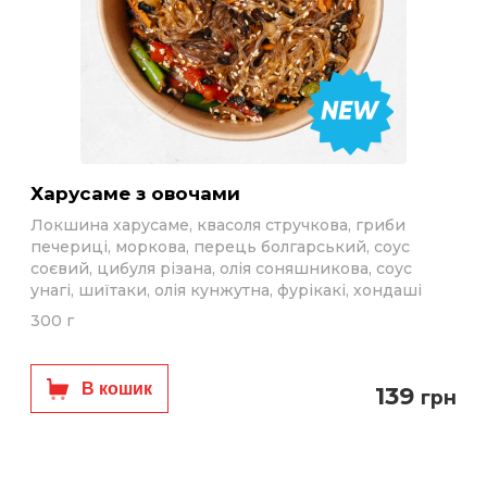
Харусаме з овочами
Локшина харусаме, квасоля стручкова, гриби
печериці, моркова, перець болгарський, соус
соєвий, цибуля різана, олія соняшникова, соус
унагі, шиїтаки, олія кунжутна, фурікакі, хондаші
300 г
В кошик
139
грн