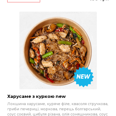
Харусаме з куркою new
Локшина харусаме, куряче філе, квасоля стручкова,
гриби печериці, моркова, перець болгарський,
соус соєвий, цибуля різана, олія соняшникова, соус