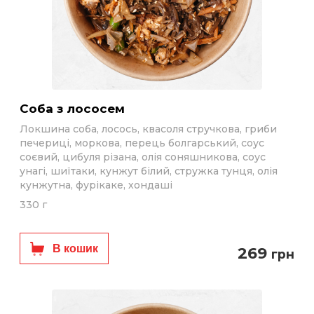
Соба з лососем
Локшина соба, лосось, квасоля стручкова, гриби
печериці, моркова, перець болгарський, соус
соєвий, цибуля різана, олія соняшникова, соус
унагі, шиїтаки, кунжут білий, стружка тунця, олія
кунжутна, фурікаке, хондаші
330 г
В кошик
269
грн