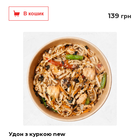
В кошик
139
грн
Удон з куркою new